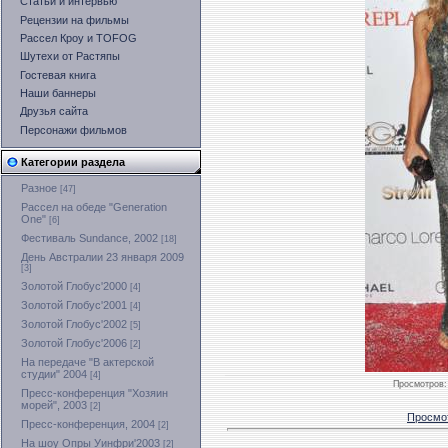
Статьи и интервью
Рецензии на фильмы
Рассел Кроу и TOFOG
Шутехи от Растяпы
Гостевая книга
Наши баннеры
Друзья сайта
Персонажи фильмов
Категории раздела
Разное
[47]
Рассел на обеде "Generation
One"
[6]
Фестиваль Sundance, 2002
[18]
День Австралии 23 января 2009
[3]
Золотой Глобус'2000
[4]
Золотой Глобус'2001
[4]
Золотой Глобус'2002
[5]
Золотой Глобус'2006
[2]
На передаче "В актерской
студии" 2004
[4]
Просмотров
:
Пресс-конференция "Хозяин
морей", 2003
[2]
Просмо
Пресс-конференция, 2004
[2]
На шоу Опры Уинфри'2003
[2]