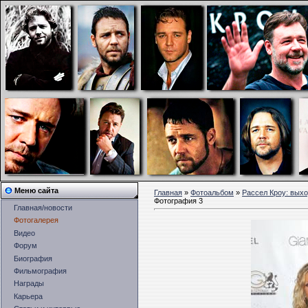
Меню сайта
Главная
»
Фотоальбом
»
Рассел Кроу: выхо
Фотография 3
Главная/новости
Фотогалерея
Видео
Форум
Биография
Фильмография
Награды
Карьера