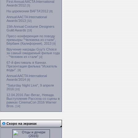
First Annual AACTA International
Awards'2012
[5]
На церемонии BAFTA'2012
[8]
Annual AACTA International
Awards'2013
[32]
15th Annual Costume Designers
Guild Awards
[18]
Пресс-конференция по поводу
премьеры "Человека из стали",
Бёрбанк (Калифорния), 2013
[9]
Вручение награды Guy's Choice
за самый ожидаемый фильм года
- "Человек из стали"
[4]
67-й фестиваль в Каннах.
Презентация фильма "Искатель
воды".
[8]
Annual AACTA International
Awards'2014
[8]
"Saturday Night Live", 9 апреля
2016
[10]
12.04.2016 Лас-Вегас, Невада.
Выступление Рассела со сцены в
рамках CinemaCon 2016 Warner
Bros.
[14]
Скоро на экранах