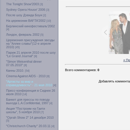
The Tonight Show'2003
[3]
Sydney Opera House' 2006
[3]
После шоу Дэвида Боуи
[2]
На церемонии BAFTA'2002
[10]
Берлинский кинофестиваль'2002
[4]
Лондон, февраль 2002
[5]
Церемония присуждения звезды
на "Аллее славы"(12-е апреля
2010)
[45]
Париж 21 апреля 2010 после шоу
"Le Grand Journal"
[9]
« П
"Simon Weisenthal dinner
07.05.2010"
[8]
Всего комментариев
:
0
Канны 2010.
[54]
Cinema Against AIDS - 2010
[8]
Добавлять комментар
"Артисты за мир и
справедливость" - 21 мая 2010
[4]
Пресс-конференция в Сиднее 26
июля 2010
[14]
Банкет для прессы по поводу
выхода L.A.Confidential, 1997
[4]
Акция "Построим на Гаити
школы", 5 ноября 2010
[7]
"Oprah Show 2" 14 декабря 2010
[5]
"Christchurch Charity" 20.03.11
[4]