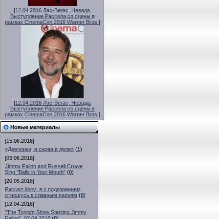
[
12.04.2016 Лас-Вегас, Невада.
Выступление Рассела со сцены в
рамках CinemaCon 2016 Warner Bros.
]
[
12.04.2016 Лас-Вегас, Невада.
Выступление Рассела со сцены в
рамках CinemaCon 2016 Warner Bros.
]
Новые материалы
[15.06.2016]
«Девчонки, я снова в деле»
(
1
)
[03.06.2016]
Jimmy Fallon and Russell Crowe
Sing "Balls in Your Mouth"
(
0
)
[20.05.2016]
Рассел Кроу: я с подозрением
отношусь к славным парням
(
0
)
[12.04.2016]
"The Tonight Show Starring Jimmy
Fallon", 07.04.2016
(
0
)