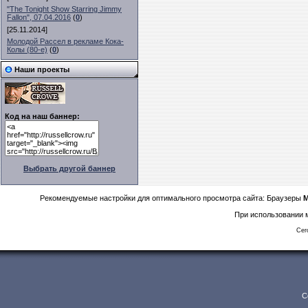
"The Tonight Show Starring Jimmy
Fallon", 07.04.2016
(
0
)
[25.11.2014]
Молодой Рассел в рекламе Кока-
Колы (80-е)
(
0
)
Наши проекты
Код на наш баннер:
Выбрать другой баннер
Рекомендуемые настройки для оптимального просмотра сайта: Браузеры
M
При использовании м
Сег
C