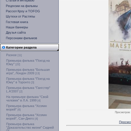
Статьи и интервью
Рецензии на фильмы
Рассел Кроу и TOFOG
Шутехи от Растяпы
Гостевая книга
Наши баннеры
Друзья сайта
Персонажи фильмов
Категории раздела
Разное
[11]
Премьера фильма "Поезд на
Юму"
[22]
Премьера фильма "Большая
игра", Лондон 2009
[13]
Премьера фильма "Поезд на
Юму" в Торонто
[3]
Премьера фильма "Гангстер"
L.A'2007
[2]
На премьере фильма "Свой
человек" в Л.А. 1999
[4]
Премьера фильма "Хозяин
морей"
[6]
Просмотров
:
Премьера фильма "Хозяин
морей", Сан-Диего
[4]
Просмо
Премьера фильма
"Доказательство жизни" Сидней
[3]