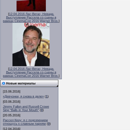
[
12.04.2016 Лас-Вегас, Невада.
Выступление Рассела со сцены в
рамках CinemaCon 2016 Warner Bros.
]
[
12.04.2016 Лас-Вегас, Невада.
Выступление Рассела со сцены в
рамках CinemaCon 2016 Warner Bros.
]
Новые материалы
[15.06.2016]
«Девчонки, я снова в деле»
(
1
)
[03.06.2016]
Jimmy Fallon and Russell Crowe
Sing "Balls in Your Mouth"
(
0
)
[20.05.2016]
Рассел Кроу: я с подозрением
отношусь к славным парням
(
0
)
[12.04.2016]