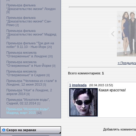
Премьера фильма
"Доказательство жизни" Лондон
[9]
Премьера фильма
"Доказательство жизни" Сан-
Ремо
[2]
Премьера фильма
"Доказательство жизни" Мадрид
[6]
Премьера фильма "Три дня на
побег" 9.11.10 - Нью-Йорк
[20]
Премьера мюзикла
"Отверженные" в Лондоне
[20]
Премьера мюзикла
« Предыду
"Отверженные" в Нью-Йорке
[0]
Премьера мюзикла
Всего комментариев
:
1
"Отверженные" в Сиднее
[6]
Премьера "Человека из стали" в
Лондоне, 12 июня 2013
[5]
1
impleada
(02.04.2015 13:52)
Какая красотка!
Премьера "Ноя" в Лондоне, 2
апреля 2014
[9]
Премьера "Искателя воды",
Сидней, 02.12.2014
[1]
Премьера "Искателя воды",
Мадрид, март 2015
[12]
Добавлять комментар
Скоро на экранах